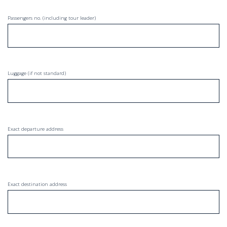
Passengers no. (including tour leader)
Luggage (if not standard)
Exact departure address
Exact destination address